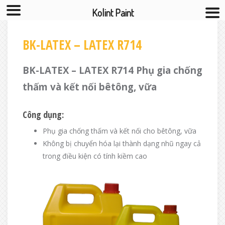
Kolint Paint
S
k
BK-LATEX – LATEX R714
i
p
BK-LATEX – LATEX R714 Phụ gia chống
t
thấm và kết nối bêtông, vữa
o
c
Công dụng:
o
n
Phụ gia chống thấm và kết nối cho bêtông, vữa
t
Không bị chuyển hóa lại thành dạng nhũ ngay cả
e
trong điều kiện có tính kiềm cao
n
t