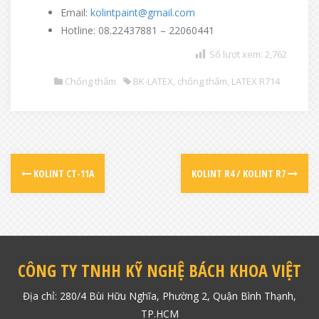
Email:
kolintpaint@gmail.com
Hotline: 08.22437881 – 22060441
Số lượt xem:
2,762
Chống thấm
BK-LATEX
,
chống thấm
,
LATEX R714
P
KOLINT CT-11A
KOLINT R4 / KOLINT R7
o
s
t
CÔNG TY TNHH KỸ NGHỆ BÁCH KHOA VIỆT
n
Địa chỉ: 280/4 Bùi Hữu Nghĩa, Phường 2, Quận Bình Thạnh,
TP.HCM